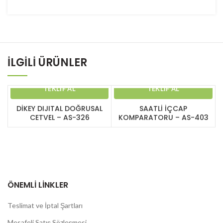
İLGILI ÜRÜNLER
TEKLIF AL
TEKLIF AL
DİKEY DIJITAL DOĞRUSAL
SAATLİ İÇCAP
CETVEL – AS-326
KOMPARATORU – AS-403
ÖNEMLI LINKLER
Teslimat ve İptal Şartları
Mesafeli Satış Sözleşmesi